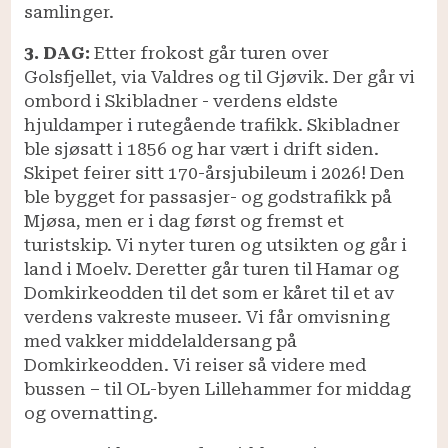
samlinger.
3. DAG:
Etter frokost går turen over
Golsfjellet, via Valdres og til Gjøvik. Der går vi
ombord i Skibladner - verdens eldste
hjuldamper i rutegående trafikk. Skibladner
ble sjøsatt i 1856 og har vært i drift siden.
Skipet feirer sitt 170-årsjubileum i 2026! Den
ble bygget for passasjer- og godstrafikk på
Mjøsa, men er i dag først og fremst et
turistskip. Vi nyter turen og utsikten og går i
land i Moelv. Deretter går turen til Hamar og
Domkirkeodden til det som er kåret til et av
verdens vakreste museer. Vi får omvisning
med vakker middelaldersang på
Domkirkeodden. Vi reiser så videre med
bussen – til OL-byen Lillehammer for middag
og overnatting.