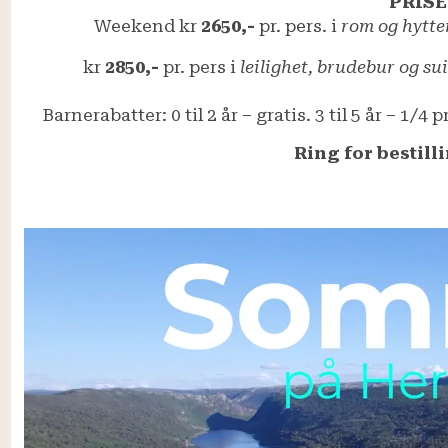
PRISE
Weekend kr
2650,-
pr. pers. i
rom og hytte
kr
2850,-
pr. pers i
leilighet, brudebur og su
Barnerabatter: 0 til 2 år – gratis. 3 til 5 år – 1/4 pr
Ring for bestilli