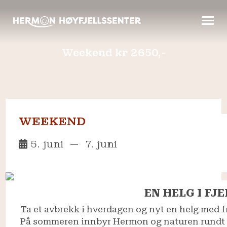
Weekend kr 2650,-
Info
Arrangementer
Priser
WEEKEND
5. juni
—
7. juni
Overnatting
Nyt en weekend med helpensjon, godt fellesskap, deilig m
Badeland
EN HELG I FJ
Kontakt oss
Ta et avbrekk i hverdagen og nyt en helg med f
På sommeren innbyr Hermon og naturen rundt ti