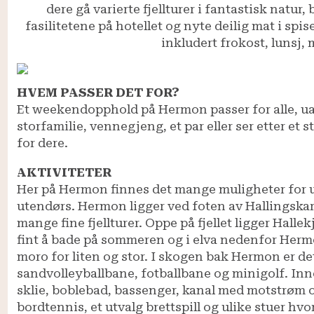
dere gå varierte fjellturer i fantastisk natur,
fasilitetene på hotellet og nyte deilig mat i spi
inkludert frokost, lunsj,
HVEM PASSER DET FOR?
Et weekendopphold på Hermon passer for alle, ua
storfamilie, vennegjeng, et par eller ser etter et s
for dere.
AKTIVITETER
Her på Hermon finnes det mange muligheter for u
utendørs. Hermon ligger ved foten av Hallingskar
mange fine fjellturer. Oppe på fjellet ligger Hall
fint å bade på sommeren og i elva nedenfor Hermon
moro for liten og stor. I skogen bak Hermon er det
sandvolleyballbane, fotballbane og minigolf. In
sklie, boblebad, bassenger, kanal med motstrøm o
bordtennis, et utvalg brettspill og ulike stuer hv