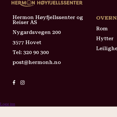
Hermon Høyfjellssenter og
OVERN
Reiser AS
Rom
Nygardsvegen 200
Hytter
3577 Hovet
Leiligh
Tel:
320 90 300
post@hermonh.no
Logg inn