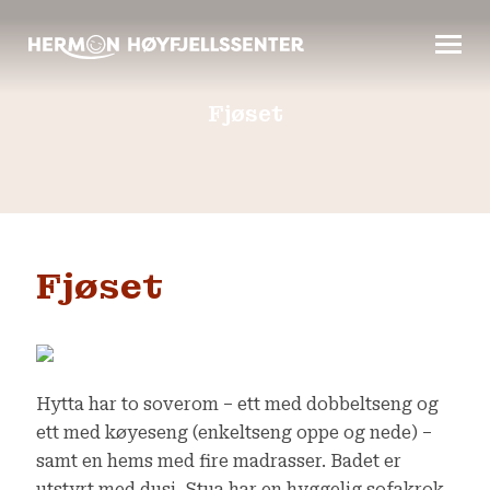
Fjøset
Info
Arrangementer
Priser
Fjøset
Overnatting
Badeland
Hytta har to soverom – ett med dobbeltseng og
ett med køyeseng (enkeltseng oppe og nede) –
Kontakt oss
samt en hems med fire madrasser. Badet er