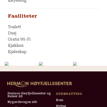
Køyeseng
Fasiliteter
Toalett
Dusj
Gratis Wi-Fi
Kjøkken
Kjøleskap
Hermon Høyfjellssenter og
OVERNATTING
Reiser AS
Rom
Nygardsvegen 200
Hytter