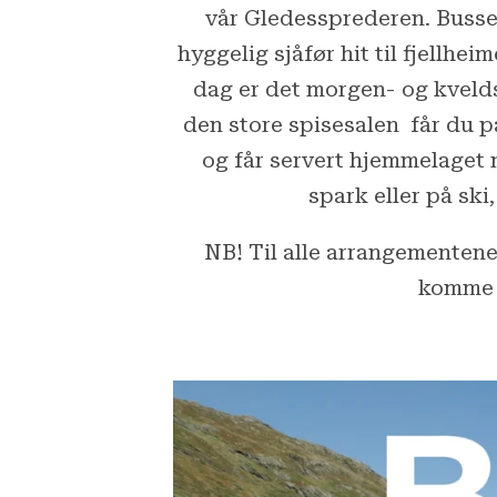
vår Gledessprederen. Busse
hyggelig sjåfør hit til fjellh
dag er det morgen- og kvelds
den store spisesalen får du p
og får servert hjemmelaget m
spark eller på sk
NB! Til alle arrangementene
komme f