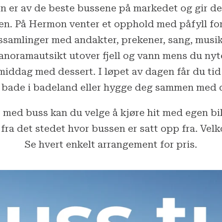
n er av de beste bussene på markedet og gir de
eimen. På Hermon venter et opphold med påfyll fo
samlinger med andakter, prekener, sang, musikk
anoramautsikt utover fjell og vann mens du nyter
iddag med dessert. I løpet av dagen får du tid 
i, bade i badeland eller hygge deg sammen med 
 med buss kan du velge å kjøre hit med egen bi
ra det stedet hvor bussen er satt opp fra. Ve
Se hvert enkelt arrangement for pris.