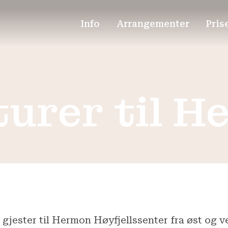
Info
Arrangementer
Pris
urer til H
 gjester til Hermon Høyfjellssenter fra øst og 